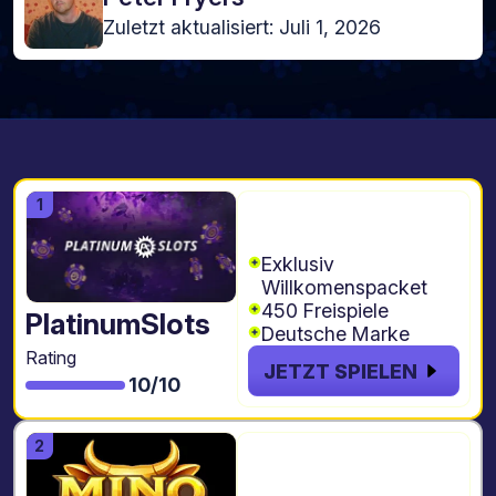
Zuletzt aktualisiert: Juli 1, 2026
200% bis zu €500
Code: DOPPEL200
Exklusiv
Willkomenspacket
450 Freispiele
PlatinumSlots
Deutsche Marke
Rating
JETZT SPIELEN
10/10
250% bis zu
€2.300 + 400