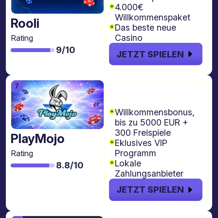
4.000€
Willkommenspaket
Rooli
Das beste neue
Casino
Rating
9/10
JETZT SPIELEN
€5000 + 300
Freispiele
Willkommensbonus,
bis zu 5000 EUR +
300 Freispiele
PlayMojo
Eklusives VIP
Programm
Rating
Lokale
8.8/10
Zahlungsanbieter
JETZT SPIELEN