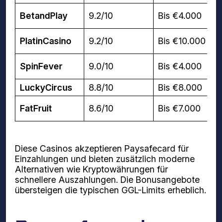
BetandPlay
9.2/10
Bis €4.000
PlatinCasino
9.2/10
Bis €10.000
SpinFever
9.0/10
Bis €4.000
LuckyCircus
8.8/10
Bis €8.000
FatFruit
8.6/10
Bis €7.000
Diese Casinos akzeptieren Paysafecard für
Einzahlungen und bieten zusätzlich moderne
Alternativen wie Kryptowährungen für
schnellere Auszahlungen. Die Bonusangebote
übersteigen die typischen GGL-Limits erheblich.