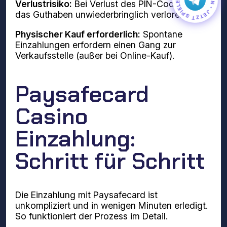
JETZT SPIELEN • JETZT SPIELEN •
Verlustrisiko:
Bei Verlust des PIN-Codes ist
das Guthaben unwiederbringlich verloren.
Physischer Kauf erforderlich:
Spontane
Einzahlungen erfordern einen Gang zur
Verkaufsstelle (außer bei Online-Kauf).
Paysafecard
Casino
Einzahlung:
Schritt für Schritt
Die Einzahlung mit Paysafecard ist
unkompliziert und in wenigen Minuten erledigt.
So funktioniert der Prozess im Detail.