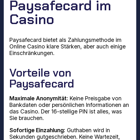
Paysafecard im
Casino
Paysafecard bietet als Zahlungsmethode im
Online Casino klare Stärken, aber auch einige
Einschränkungen.
Vorteile von
Paysafecard
Maximale Anonymität:
Keine Preisgabe von
Bankdaten oder persönlichen Informationen an
das Casino. Der 16-stellige PIN ist alles, was
Sie brauchen.
Sofortige Einzahlung:
Guthaben wird in
Sekunden gutgeschrieben. Keine Wartezeit,