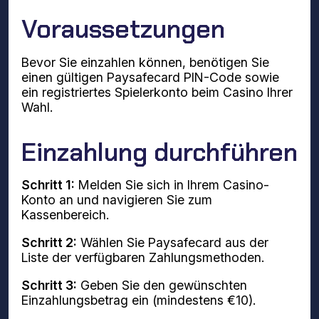
Voraussetzungen
Bevor Sie einzahlen können, benötigen Sie
einen gültigen Paysafecard PIN-Code sowie
ein registriertes Spielerkonto beim Casino Ihrer
Wahl.
Einzahlung durchführen
Schritt 1:
Melden Sie sich in Ihrem Casino-
Konto an und navigieren Sie zum
Kassenbereich.
Schritt 2:
Wählen Sie Paysafecard aus der
Liste der verfügbaren Zahlungsmethoden.
Schritt 3:
Geben Sie den gewünschten
Einzahlungsbetrag ein (mindestens €10).