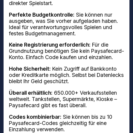
direkter Spielstart.
Perfekte Budgetkontrolle:
Sie können nur
ausgeben, was Sie vorher aufgeladen haben.
Ideal für verantwortungsvolles Spielen und
festes Budgetmanagement.
Keine Registrierung erforderlich:
Für die
Grundnutzung benötigen Sie kein Paysafecard-
Konto. Einfach Code kaufen und einzahlen.
Hohe Sicherheit:
Kein Zugriff auf Bankkonto
oder Kreditkarte möglich. Selbst bei Datenlecks
bleibt Ihr Geld geschützt.
Überall erhältlich:
650.000+ Verkaufsstellen
weltweit. Tankstellen, Supermärkte, Kioske –
Paysafecard gibt es fast überall.
Codes kombinierbar:
Sie können bis zu 10
Paysafecard-Codes gleichzeitig für eine
Einzahlung verwenden.