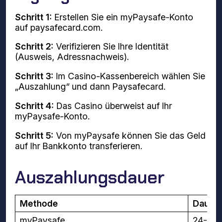
Schritt 1:
Erstellen Sie ein myPaysafe-Konto
auf paysafecard.com.
Schritt 2:
Verifizieren Sie Ihre Identität
(Ausweis, Adressnachweis).
Schritt 3:
Im Casino-Kassenbereich wählen Sie
„Auszahlung“ und dann Paysafecard.
Schritt 4:
Das Casino überweist auf Ihr
myPaysafe-Konto.
Schritt 5:
Von myPaysafe können Sie das Geld
auf Ihr Bankkonto transferieren.
Auszahlungsdauer
Methode
Dauer
myPaysafe
24-48 