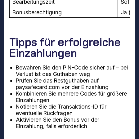
Bearbeitungszeit
Sofort
Bonusberechtigung
Ja (me
Tipps für erfolgreiche
Einzahlungen
Bewahren Sie den PIN-Code sicher auf – bei
Verlust ist das Guthaben weg
Prüfen Sie das Restguthaben auf
paysafecard.com vor der Einzahlung
Kombinieren Sie mehrere Codes für größere
Einzahlungen
Notieren Sie die Transaktions-ID für
eventuelle Rückfragen
Aktivieren Sie den Bonus vor der
Einzahlung, falls erforderlich