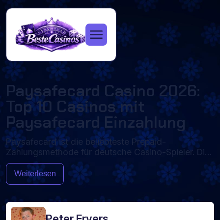
Paysafecard Casino 2026:
Top 10 Casinos mit
Paysafecard Einzahlung
Paysafecard ist die beliebteste Prepaid-
Zahlungsmethode für deutsche Casino-Spieler. Die
♥
♥
♠
♠
♥
♣
anonyme Einzahlung per 16-stelligem PIN-Code
♣
♣
♦
♦
♦
♠
ermöglicht maximale Budgetkontrolle und
Weiterlesen
Sicherheit.
Peter Fryers