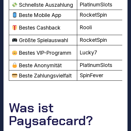
PlatinumSlots
Schnellste Auszahlung
RocketSpin
Beste Mobile App
Rooli
Bestes Cashback
RocketSpin
Größte Spielauswahl
Lucky7
Bestes VIP-Programm
PlatinumSlots
Beste Anonymität
SpinFever
Beste Zahlungsvielfalt
Was ist
Paysafecard?