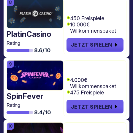
€10.000 + 450
freispiele
450 Freispiele
10.000€
Willkommenspaket
PlatinCasino
Rating
JETZT SPIELEN
8.6/10
€4.000 + 4 Gold
Spins
4.000€
Willkommenspaket
475 Freispiele
SpinFever
Rating
JETZT SPIELEN
8.4/10
€8.000 + 1000