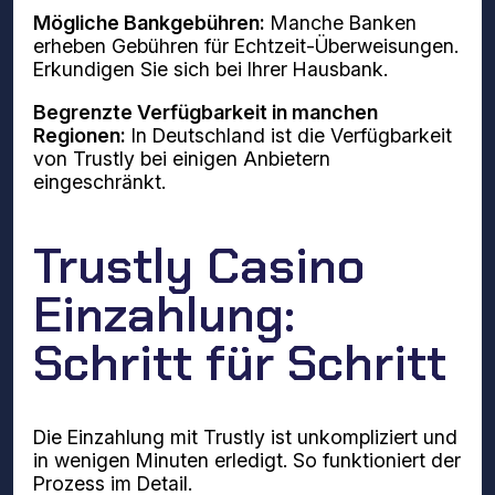
Mögliche Bankgebühren:
Manche Banken
erheben Gebühren für Echtzeit-Überweisungen.
Erkundigen Sie sich bei Ihrer Hausbank.
Begrenzte Verfügbarkeit in manchen
Regionen:
In Deutschland ist die Verfügbarkeit
von Trustly bei einigen Anbietern
eingeschränkt.
Trustly Casino
Einzahlung:
Schritt für Schritt
Die Einzahlung mit Trustly ist unkompliziert und
in wenigen Minuten erledigt. So funktioniert der
Prozess im Detail.