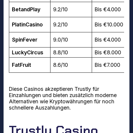
BetandPlay
9.2/10
Bis €4.000
PlatinCasino
9.2/10
Bis €10.000
SpinFever
9.0/10
Bis €4.000
LuckyCircus
8.8/10
Bis €8.000
FatFruit
8.6/10
Bis €7.000
Diese Casinos akzeptieren Trustly für
Einzahlungen und bieten zusätzlich moderne
Alternativen wie Kryptowährungen für noch
schnellere Auszahlungen.
Trustly Casino