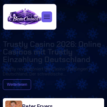
Trustly Casino 2026: Online
Casinos mit Trustly
Einzahlung Deutschland
Trustly revolutioniert die Casino-Zahlungen in
Deutschland. Der schwedische
♥
♠
♥
♠
♥
♣
Zahlungsdienstleister ermöglicht blitzschnelle
♦
♣
♣
♦
♠
♦
Überweisungen direkt vom Bankkonto – ohne
Weiterlesen
separates Wallet oder Registrierung.
Peter Fryers