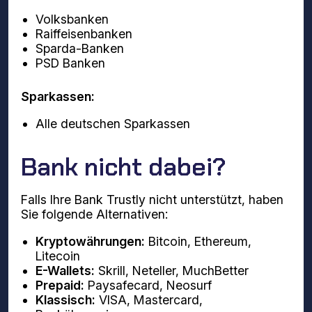
Volksbanken
Raiffeisenbanken
Sparda-Banken
PSD Banken
Sparkassen:
Alle deutschen Sparkassen
Bank nicht dabei?
Falls Ihre Bank Trustly nicht unterstützt, haben
Sie folgende Alternativen:
Kryptowährungen:
Bitcoin, Ethereum,
Litecoin
E-Wallets:
Skrill, Neteller, MuchBetter
Prepaid:
Paysafecard, Neosurf
Klassisch:
VISA, Mastercard,