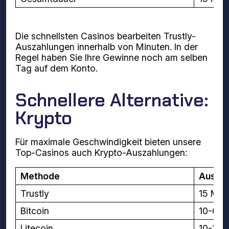
Die schnellsten Casinos bearbeiten Trustly-
Auszahlungen innerhalb von Minuten. In der
Regel haben Sie Ihre Gewinne noch am selben
Tag auf dem Konto.
Schnellere Alternative:
Krypto
Für maximale Geschwindigkeit bieten unsere
Top-Casinos auch Krypto-Auszahlungen:
Methode
Auszah
Trustly
15 Min 
Bitcoin
10-60 
Litecoin
10-30 