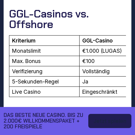
GGL-Casinos vs.
Offshore
Kriterium
GGL-Casino
Monatslimit
€1.000 (LUGAS)
Max. Bonus
€100
Verifizierung
Vollständig
5-Sekunden-Regel
Ja
Live Casino
Eingeschränkt
DAS BESTE NEUE CASINO. BIS ZU
Trustly Sicherheit
2.000€ WILLKOMMENSPAKET +
Jetzt spielen
200 FREISPIELE