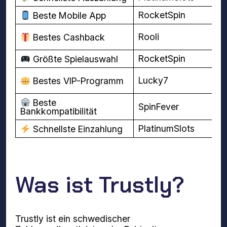
RocketSpin
Beste Mobile App
Rooli
Bestes Cashback
RocketSpin
Größte Spielauswahl
Lucky7
Bestes VIP-Programm
Beste
SpinFever
Bankkompatibilität
PlatinumSlots
Schnellste Einzahlung
Was ist Trustly?
Trustly ist ein schwedischer