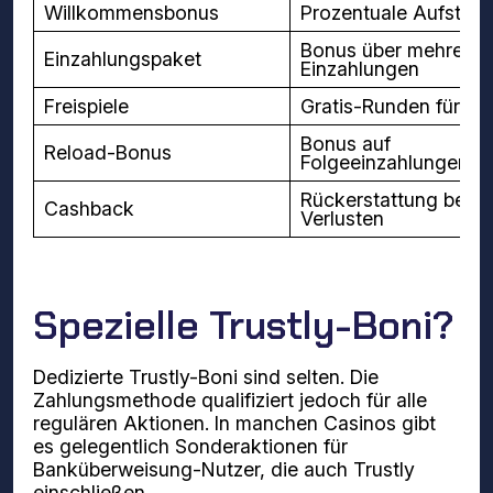
Willkommensbonus
Prozentuale Aufstoc
Bonus über mehrere
Einzahlungspaket
Einzahlungen
Freispiele
Gratis-Runden für Slo
Bonus auf
Reload-Bonus
Folgeeinzahlungen
Rückerstattung bei
Cashback
Verlusten
Spezielle Trustly-Boni?
Dedizierte Trustly-Boni sind selten. Die
Zahlungsmethode qualifiziert jedoch für alle
regulären Aktionen. In manchen Casinos gibt
es gelegentlich Sonderaktionen für
Banküberweisung-Nutzer, die auch Trustly
einschließen.