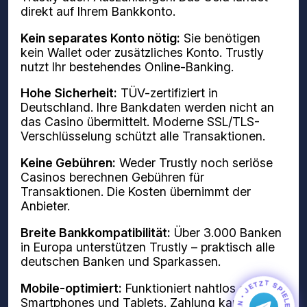
direkt auf Ihrem Bankkonto.
Kein separates Konto nötig:
Sie benötigen
kein Wallet oder zusätzliches Konto. Trustly
nutzt Ihr bestehendes Online-Banking.
Hohe Sicherheit:
TÜV-zertifiziert in
Deutschland. Ihre Bankdaten werden nicht an
das Casino übermittelt. Moderne SSL/TLS-
Verschlüsselung schützt alle Transaktionen.
Keine Gebühren:
Weder Trustly noch seriöse
Casinos berechnen Gebühren für
Transaktionen. Die Kosten übernimmt der
Anbieter.
Breite Bankkompatibilität:
Über 3.000 Banken
in Europa unterstützen Trustly – praktisch alle
deutschen Banken und Sparkassen.
Mobile-optimiert:
Funktioniert nahtlos auf
Smartphones und Tablets. Zahlung kann direkt