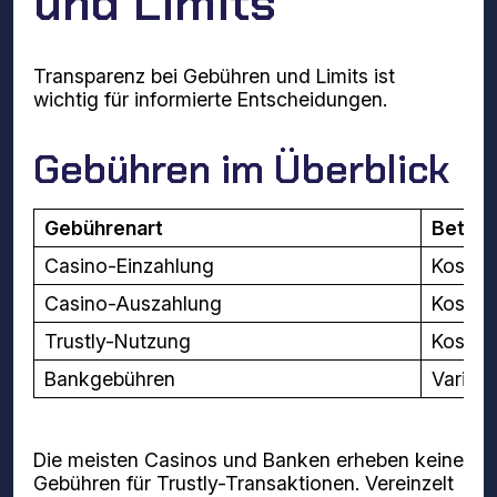
und Limits
Transparenz bei Gebühren und Limits ist
wichtig für informierte Entscheidungen.
Gebühren im Überblick
Gebührenart
Betrag
Casino-Einzahlung
Kosten
Casino-Auszahlung
Kosten
Trustly-Nutzung
Kosten
Bankgebühren
Variier
Die meisten Casinos und Banken erheben keine
Gebühren für Trustly-Transaktionen. Vereinzelt